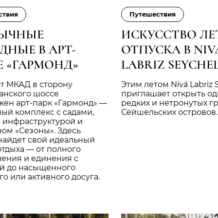
ствия
Путешествия
ЫЧНЫЕ
ИСКУССТВО ЛЕ
ДНЫЕ В АРТ-
ОТПУСКА В NIV
Е «ГАРМОНД»
LABRIZ SEYCHE
от МКАД в сторону
Этим летом Nivá Labriz 
анского шоссе
приглашает открыть од
жен арт-парк «Гармонд» —
редких и нетронутых г
ый комплекс с садами,
Сейшельских островов.
й инфраструктурой и
ом «Сезоны». Здесь
найдет свой идеальный
тдыха — от полного
ления и единения с
й до насыщенного
о или активного досуга.