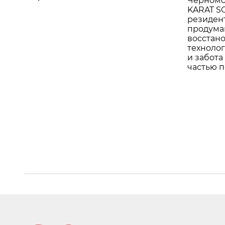
Черномо
KARAT SO
резидент
продума
восстан
техноло
и забота
частью 