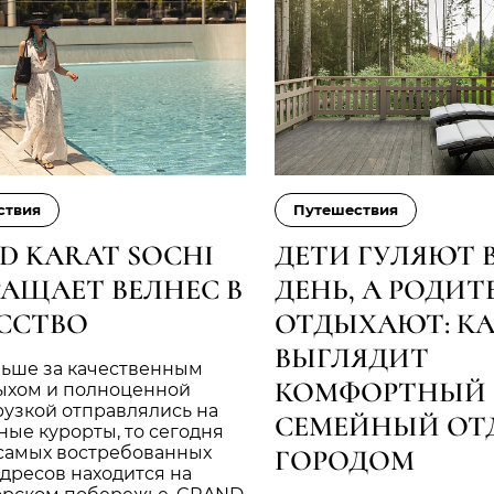
ствия
Путешествия
D KARAT SOCHI
ДЕТИ ГУЛЯЮТ 
РАЩАЕТ ВЕЛНЕС В
ДЕНЬ, А РОДИТ
ССТВО
ОТДЫХАЮТ: К
ВЫГЛЯДИТ
ньше за качественным
КОМФОРТНЫЙ
ыхом и полноценной
узкой отправлялись на
СЕМЕЙНЫЙ ОТ
ые курорты, то сегодня
 самых востребованных
ГОРОДОМ
дресов находится на