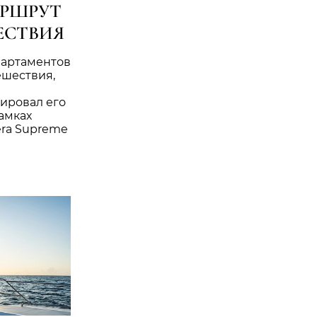
АРШРУТ
ЕСТВИЯ
партаментов
ешествия,
тировал его
амках
era Supreme