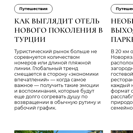
Путешествия
Путеше
КАК ВЫГЛЯДИТ ОТЕЛЬ
НЕОБ
НОВОГО ПОКОЛЕНИЯ В
ВЫХО
ТУРЦИИ
ПАРК
Туристический рынок больше не
В 20 км 
соревнуется количеством
Новоряз
номеров или длиной пляжной
располо
линии. Глобальный тренд
загородн
смещается в сторону «экономики
гостево
впечатлений» — когда самое
ресторан
важное — получить такие эмоции
каждый 
и воспоминания, которые будут
формат о
еще долго согревать душу по
расслаб
возвращении в обычную рутину и
природо
рабочий график.
семейног