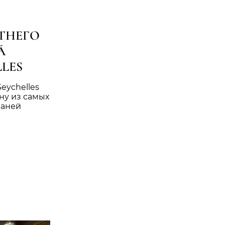
ТНЕГО
Á
LLES
Seychelles
ну из самых
раней