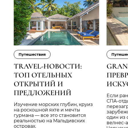
Путешествия
Путеше
TRAVEL-НОВОСТИ:
GRAN
ТОП ОТЕЛЬНЫХ
ПРЕВ
ОТКРЫТИЙ И
ИСКУ
ПРЕДЛОЖЕНИЙ
Если ра
СПА-отд
Изучение морских глубин, круиз
перезагр
на роскошной яхте и мечты
зарубежн
гурмана — все это становится
один из
реальностью на Мальдивских
велнес-а
островах.