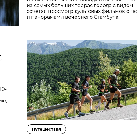
из самых больших террас города с видом 
сочетая просмотр культовых фильмов с г
и панорамами вечернего Стамбула.
С
10-
ию,
Путешествия