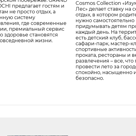
рском побережье. GRAND
Cosmos Collection «Из
CHI предлагает гостям и
Лес» делает ставку на
ам не просто отдых, а
отдых, в котором роди
нную систему
нужно самостоятельно
овления, где современные
придумывать детям пр
гии, премиальный сервис
каждый день. На терри
 о здоровье становятся
есть детский клуб, басс
повседневной жизни.
сафари-парк, мастер-кл
спортивные активности
проката, рестораны и 
развлечения – все, что
провести лето за горо
спокойно, насыщенно 
безопасно.