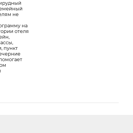
умрудный
 семейный
телям не
ограмму на
тории отеля
ейн,
ассы,
, пункт
вечерние
 помогает
дом
и