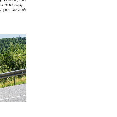
на Босфор,
астрономией