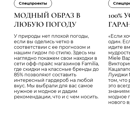
Cпецпроекты
Cпецпр
МОДНЫЙ ОБРАЗ В
100% 
ЛЮБУЮ ПОГОДУ
ГАРА
У природы нет плохой погоды,
«Если хо
если вы оделись четко в
один. Ес
соответствии с ее прогнозом и
идите вм
нашим гидом по стилю. Здесь мы
мудрость
наглядно покажем свои находки в
Miele Ва
сети офф-прайс магазинов Familia,
Виктори
где скидки на классные бренды до
Кацалап
85% позволяют составить
Луиджи 
интересный гардероб на любой
том, что
вкус. Мы выбрали для вас самое
это всег
нужное и модное и дадим
знаниям,
рекомендации, что и с чем носить.
модное п
нового 