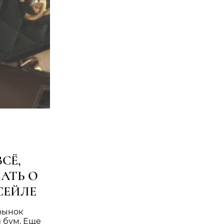
СЁ,
АТЬ О
СЕЙЛЕ
рынок
 бум. Еще