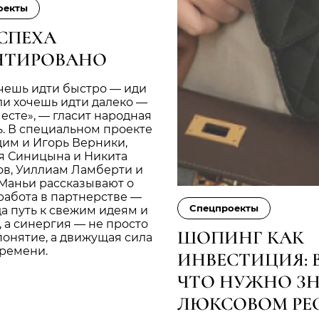
оекты
УСПЕХА
НТИРОВАНО
чешь идти быстро — иди
ли хочешь идти далеко —
есте», — гласит народная
. В специальном проекте
дим и Игорь Верники,
я Синицына и Никита
ов, Уиллиам Ламберти и
Маньи рассказывают о
 работа в партнерстве —
Cпецпроекты
да путь к свежим идеям и
 а синергия — не просто
ШОПИНГ КАК
онятие, а движущая сила
времени.
ИНВЕСТИЦИЯ: В
ЧТО НУЖНО ЗН
ЛЮКСОВОМ РЕ