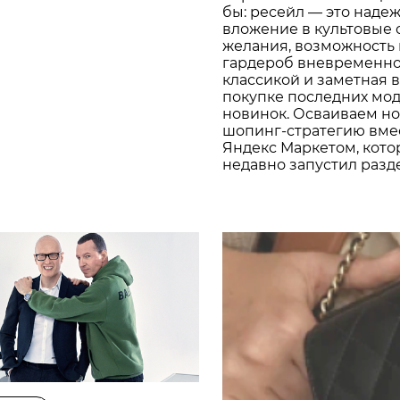
бы: ресейл — это наде
вложение в культовые
желания, возможность
гардероб вневременн
классикой и заметная 
покупке последних мо
новинок. Осваиваем н
шопинг-стратегию вме
Яндекс Маркетом, кот
недавно запустил разде