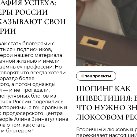
РАФИЯ УСПЕХА:
ЕРЫ РОССИИ
КАЗЫВАЮТ СВОИ
РИИ
 как стать блогерами с
 тысяч подписчиков,
герои нашего материала
ычной жизнью и имели
«земные» профессии. Но
говорят, что всегда хотели
Cпецпроекты
гораздо более
ого, а потом однажды
ШОПИНГ КАК
 — и не прогадали.
популярных блогов из
ИНВЕСТИЦИЯ: В
очек России поделились
ЧТО НУЖНО ЗН
историями, а генеральный
р продюсерского центра
ЛЮКСОВОМ РЕ
People Алина Зиннатуллина
а о том, как стать
Вторичный люксовый 
м блогером!
переживает настоящий