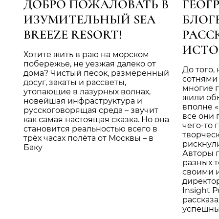
ДОБРО ПОЖАЛОВАТЬ В
ГЕОГ
ИЗУМИТЕЛЬНЫЙ SEA
БЛОГ
BREEZE RESORT!
РАСС
ИСТО
Хотите жить в раю на морском
побережье, не уезжая далеко от
До того,
дома? Чистый песок, размеренный
сотнями
досуг, закаты и рассветы,
многие 
утопающие в лазурных волнах,
жили об
новейшая инфраструктура и
вполне 
русскоговорящая среда – звучит
все они 
как самая настоящая сказка. Но она
чего-то 
становится реальностью всего в
творческ
трёх часах полёта от Москвы – в
рискнули
Баку
Авторы 
разных т
своими 
директо
Insight 
рассказал
успешны