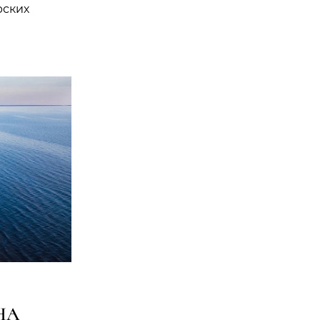
рских
НА