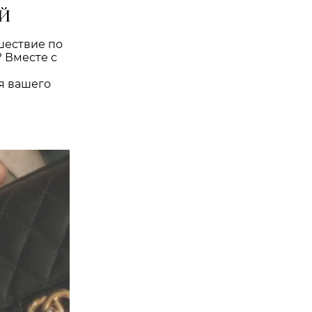
Й
шествие по
 Вместе с
я вашего