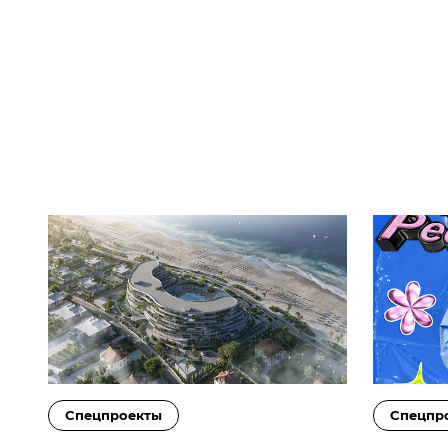
Cпецпроекты
Cпецпр