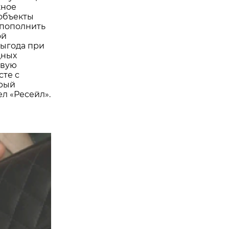
жное
 объекты
 пополнить
ой
выгода при
дных
овую
сте с
орый
л «Ресейл».