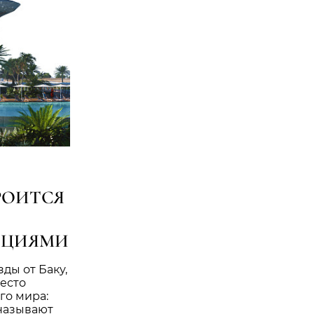
ТРОИТСЯ
ИЦИЯМИ
ды от Баку,
есто
го мира:
 называют