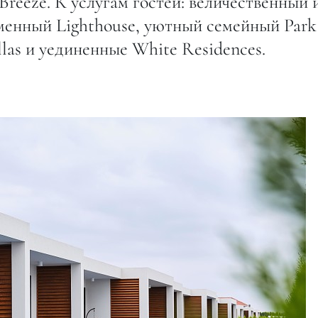
Breeze. К услугам гостей: величественный 
нный Lighthouse, уютный семейный Park
llas и уединенные White Residences.