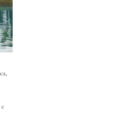
са,
 с