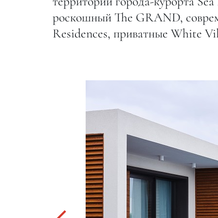
территории города-курорта Sea 
роскошный The GRAND, совреме
Residences, приватные White Vi