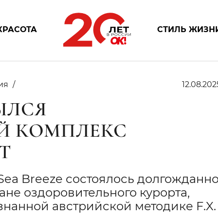
КРАСОТА
СТИЛЬ ЖИЗН
ия
12.08.202
РЫЛСЯ
Й КОМПЛЕКС
T
Sea Breeze состоялось долгожданн
ане оздоровительного курорта,
нанной австрийской методике F.X.